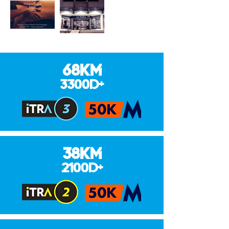
68KM
3300D+
38KM
2100D+