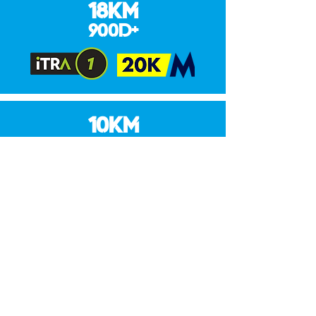
18KM
900D+
10KM
400D+
10KM
Marche nordique
PARCOURS
ENFANTS